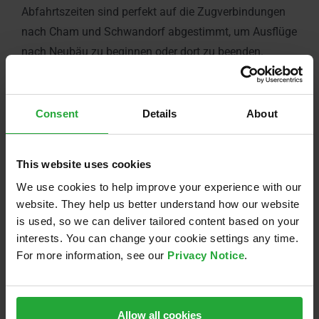
Abfahrtszeiten sind perfekt auf die Zugverbindungen
nach Cham und Schwandorf abgestimmt, um Ausflüge
nach Neubäu zu beginnen oder dort zu beenden.
Jede Fahrt wird von einem erfahrenen Operator
begleitet, welcher bei Bedarf in das Fahrgeschehen
Consent
Details
About
eingreifen kann, um die Sicherheit der Passagiere zu
gewährleisten.
This website uses cookies
Klicken Sie hier, wenn Sie mehr über den
Strecken- und
We use cookies to help improve your experience with our
Fahrplan
erfahren möchten.
website. They help us better understand how our website
is used, so we can deliver tailored content based on your
interests. You can change your cookie settings any time.
For more information, see our
Privacy Notice
.
Allow all cookies