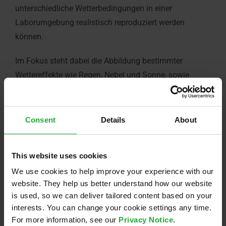
unterschiedliche Wetterbedingungen in einer
Laborumgebung realistisch reproduziert werden
können.
Im Fokus steht dabei die Abbildung bestimmter
Wettereffekte wie Regen, Nebel und Sonne, sowie
abweichende Gegebenheiten der Umwelt in der
Testumgebung.
Consent
Details
About
Dafür werden in einem ersten Schritt die
Anforderungen an die Prüfumgebung sowie die
Testmethodiken und -prozesse spezifiziert. Basierend
This website uses cookies
darauf wird die prototypische Testumgebung
We use cookies to help improve your experience with our
aufgebaut und bezüglich der Erfüllung der definierten
website. They help us better understand how our website
is used, so we can deliver tailored content based on your
Anforderungen untersucht.
interests. You can change your cookie settings any time.
For more information, see our
Privacy Notice
.
Die Ergebnisse bilden die Grundlage für den Aufbau