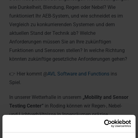
wie Dunkelheit, Blendung, Regen oder Nebel? Wie
funktioniert Ihr AEB-System, und wie schneidet es im
Vergleich zu konkurrierenden Systemen und dem
aktuellen Stand der Technik ab? Welche
Anforderungen müssen Sie an Ihre zukünftigen
Funktionen und Sensoren stellen? In welche Richtung
könnten zukünftige gesetzliche Anforderungen gehen?
👉 Hier kommt @
AVL Software and Functions
ins
Spiel.
In unserer Wetterhalle in unserem
„Mobility and Sensor
Testing Center“
in Roding können wir Regen-, Nebel-
und Lichtverhältnisse in Innenräumen präzise
einstellen, um die Grenzen von AEB- und FCW-
Systemen systematisch, zeit- und kosteneffizient und