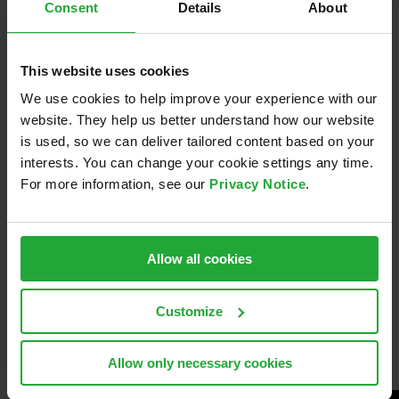
unter reproduzierbaren Bedingungen zu ermitteln.
Consent
Details
About
Mit modernster Technik erfassen wir alle relevanten
This website uses cookies
Parameter und liefern Ihnen klare, reproduzierbare und
We use cookies to help improve your experience with our
objektive Ergebnisse über die Leistungsfähigkeit Ihres
website. They help us better understand how our website
Systems und der Systeme von Vergleichsfahrzeugen.
is used, so we can deliver tailored content based on your
interests. You can change your cookie settings any time.
Das bieten wir Ihnen:
For more information, see our
Privacy Notice
.
✅ Präzise Referenzmessungen und Benchmark
✅ Leistungsvergleiche mit Wettbewerbssystemen
✅ Eine solide Grundlage für die Systemoptimierung
Allow all cookies
✅ Beratung beim Requirements Engineering
📩 Kontaktieren Sie uns unter
rodingresearch@avl.com
.
Customize
Weitere Informationen:
Mobilitäts- und Sensorzentrum
– Roding Research
Allow only necessary cookies