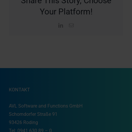
Share This Story, Choose
Your Platform!
LinkedIn
E-
Mail
KONTAKT
AVL Software and Functions GmbH
Schorndorfer Straße 91
93426 Roding
Tel: 0941 630 89 – 0