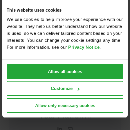
halten.
This website uses cookies
Die Veranstaltung bot eine wertvolle Gelegenheit, Ideen
We use cookies to help improve your experience with our
mit Vertretern verschiedener lokaler Unternehmen
website. They help us better understand how our website
auszutauschen und unseren Ansatz für automatisierte
is used, so we can deliver tailored content based on your
interests. You can change your cookie settings any time.
Mobilität vorzustellen.
For more information, see our
Privacy Notice
.
Vielen Dank an alle, die dies ermöglicht haben. Wir
freuen uns darauf, den Dialog fortzusetzen und die
Zukunft der Mobilität voranzutreiben.
Allow all cookies
Customize
Share This Story, Choose
Allow only necessary cookies
Your Platform!
LinkedIn
E-