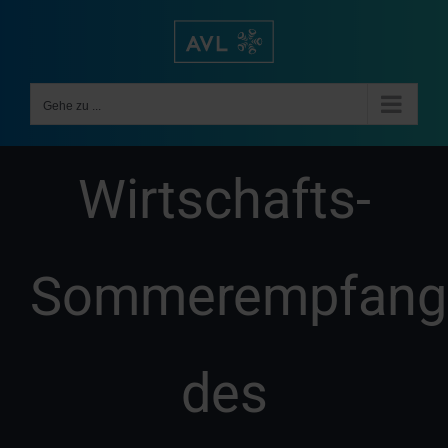
Zum
Inhalt
springen
Gehe zu ...
Wirtschafts-
Sommerempfang
des