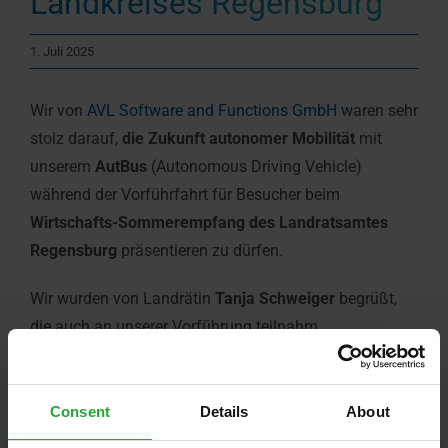
Landkreises Regensburg
1. Juli 2025
Wir von
AVL Software and Functions GmbH
waren sehr
stolz darauf,
die Zukunft autonomer Mobilität
mit
unserem
AutBus
(Autonomous Driving Vehicle)
während der Vorführfahrt für Besucher beim
Wirtschafts-Sommerempfang des Landratsamtes
Regensburg
präsentieren zu dürfen.
Wir wurden von Landrätin
Tanja Schweiger
begrüßt,
die auch an unserer Vorführung teilnahm.
Es war uns außerdem eine große Freude, eine Keynote-
Rede zum Thema
„Die Zukunft des autonomen
Consent
Details
About
Fahrens in Wirtschaft und öffentlichem Verkehr”
zu