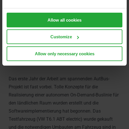
GmbH & Co.KG zurück und wir haben bereits die
Sensoren, DGT, Ajunic und HMI-Komponenten [...]
Allow all cookies
16. Dezember 2021
Customize
Allow only necessary cookies
13.08.2021
Das erste Jahr der Arbeit am spannenden AutBus-
Projekt ist fast vorbei. Tolle Konzepte für die
Realisierung einer autonomen On-Demand-Buslinie für
den ländlichen Raum wurden erstellt und die
Softwareimplementierung hat begonnen. Das
Testfahrzeug (VW T6.1 ABT electric) wurde gekauft
und die notwendigen Umbauten am Fahrzeug sind in