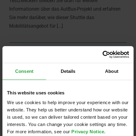
Testzwecken! Bleiben Sie dran für weitere
Informationen über das AutBus-Projekt und erfahren
Sie mehr darüber, wie dieser Shuttle das
Mobilitätsangebot für [...]
13. September 2022
Consent
Details
About
16.12.2021
This website uses cookies
Der AutBus kann jetzt von unserer eigenen AVL-
We use cookies to help improve your experience with our
Software gesteuert werden. Ein großer Schritt nach
website. They help us better understand how our website
vorne für die Realisierung des AutBus Projekts. Unser
is used, so we can deliver tailored content based on your
Fahrzeug kam von der Montage des SpaceDrive-
interests. You can change your cookie settings any time.
Systems durch die Schaeffler Paravan Technologie
For more information, see our
Privacy Notice
.